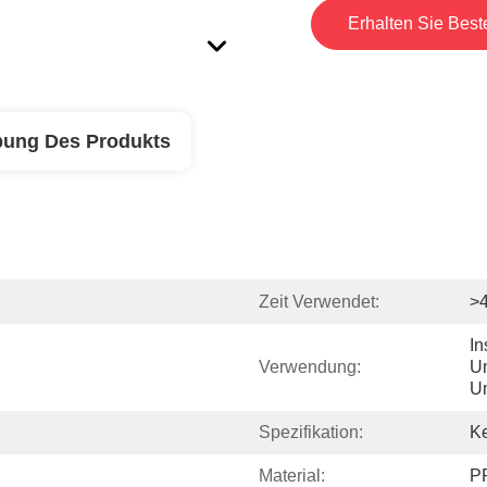
Erhalten Sie Best
bung Des Produkts
Zeit Verwendet:
>
In
Verwendung:
Un
U
Spezifikation:
K
Material:
P