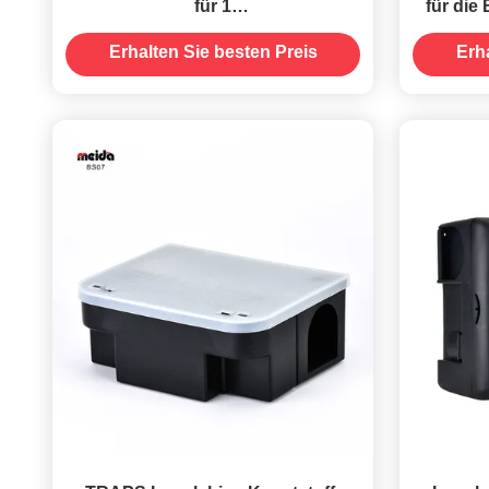
für 1
für di
Schädlingsbekämpfungskapazität
und Nag
Erhalten Sie besten Preis
Erh