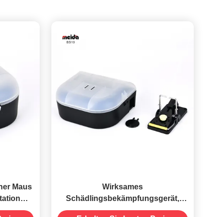
cher Maus
Wirksames
tation
Schädlingsbekämpfungsgerät,
ft Keine
sicher für Mäuse, Mäuse, Ratten,