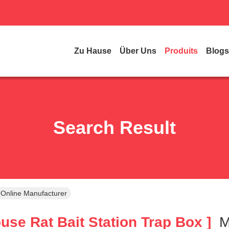
Zu Hause
Über Uns
Produits
Blogs
Search Result
 Online Manufacturer
se Rat Bait Station Trap Box ]
M