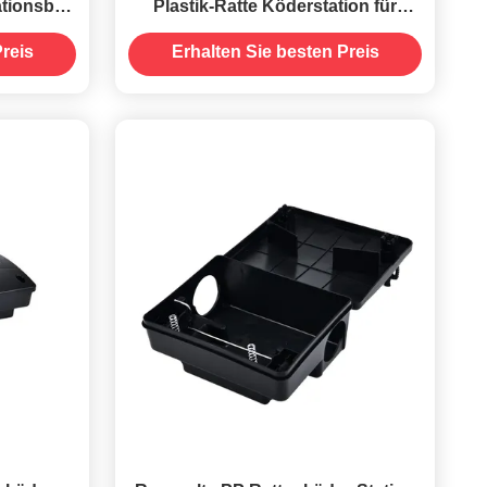
ationsbox
Plastik-Ratte Köderstation für
etieren
Nagetier Mausfalle Box
reis
Erhalten Sie besten Preis
Stromquelle Keine 20-29 Stück