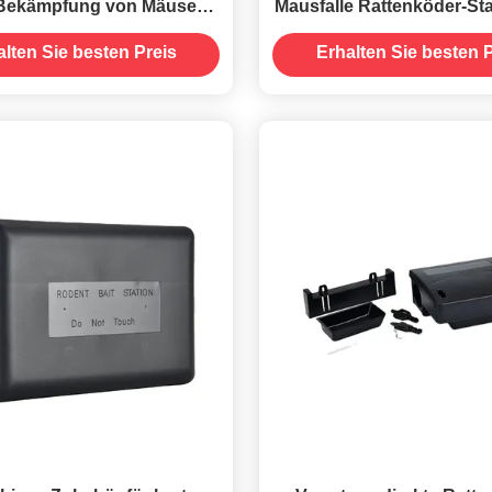
e Bekämpfung von Mäusen
Mausfalle Rattenköder-St
etieren ohne Stromquelle
zur Bekämpfung von Nag
alten Sie besten Preis
Erhalten Sie besten P