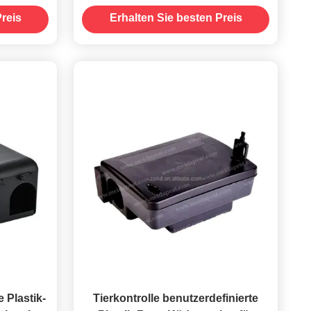
ämpfung
wirksame Schädlingsbekämpfung
reis
Erhalten Sie besten Preis
im Heim, Hotel und Büro
 Plastik-
Tierkontrolle benutzerdefinierte