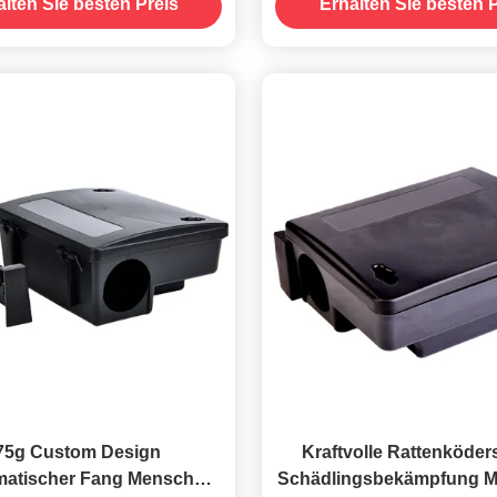
alten Sie besten Preis
Erhalten Sie besten P
75g Custom Design
Kraftvolle Rattenköder
atischer Fang Mensch
Schädlingsbekämpfung Mä