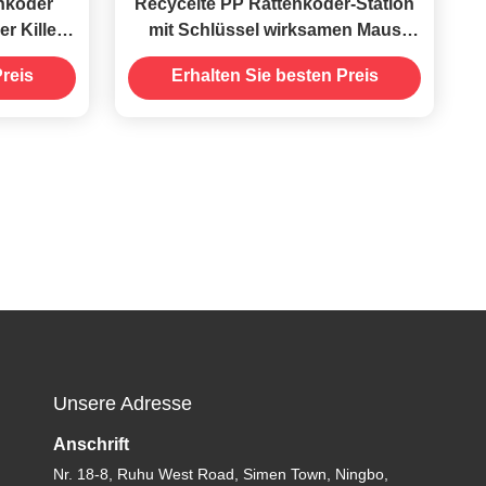
enköder
Recycelte PP Rattenköder-Station
r Killer
mit Schlüssel wirksamen Maus
üssel
Mäuse Killer Fallenbox Fänger
reis
Erhalten Sie besten Preis
Unsere Adresse
Anschrift
Nr. 18-8, Ruhu West Road, Simen Town, Ningbo,