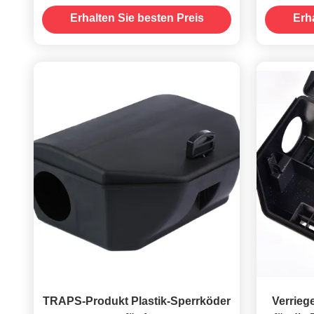
Köderstation mit Schlüssel
Mörder 
Erhalten Sie besten Preis
Erh
TRAPS-Produkt Plastik-Sperrköder
Verrieg