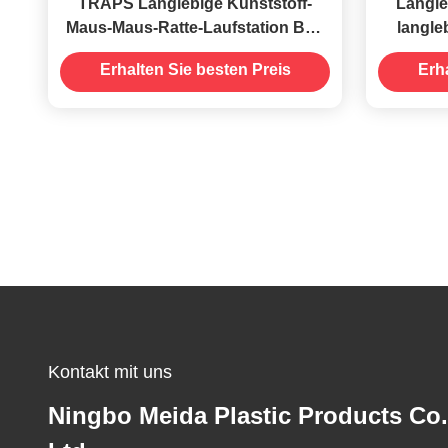
TRAPS Langlebige Kunststoff-
Langle
Maus-Maus-Ratte-Laufstation Box
langle
für professionelle
Erhalten Sie besten Preis
Erh
Schädlingsbekämpfungslösungen
Kontakt mit uns
Ningbo Meida Plastic Products Co.