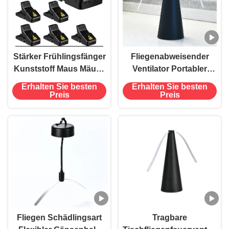
Stärker Frühlingsfänger
Fliegenabweisender
Kunststoff Maus Mäuse
Ventilator Portabler
Ratten-Snap-Falle
Tisch Fliegen mit
Erhalten Sie besten
Erhalten Sie besten
weichen Klingen ABS
Preis
Preis
PET Material fern halten
Fliegen Schädlingsart
Tragbare