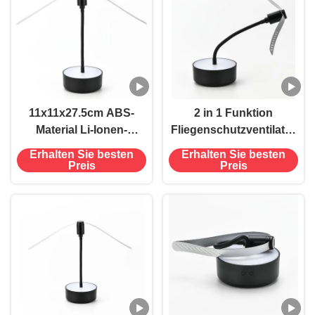
11x11x27.5cm ABS-
2 in 1 Funktion
Material Li-Ionen-
Fliegenschutzventilator
Batterie 2 in 1 Fliegen-
Nachtlicht für Zuhause
Erhalten Sie besten
Erhalten Sie besten
Mücken-
Batteriebetrieb
Preis
Preis
Insektenschutz-
Nachhaltig
Ventilator Nachtlicht für
die Frühlingszeit