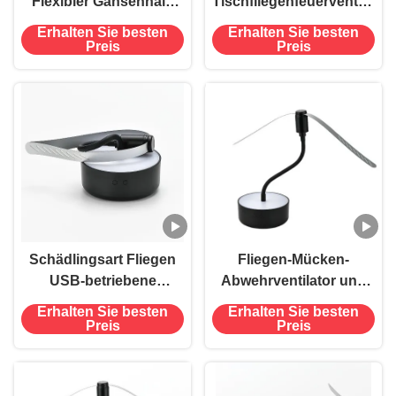
Flexibler Gänsenhals
Tischfliegenfeuerventilator
USB-betriebene
mit weichen Klingen
Erhalten Sie besten
Erhalten Sie besten
Hängende Fliegenfallen
hält Fliegen in Innen-
Preis
Preis
Insektenschutzventilator
und Außenräumen fern
Schädlingsart Fliegen
Fliegen-Mücken-
USB-betriebene
Abwehrventilator und
Klapphals hängende
Nachtlicht mit Li-Ionen-
Erhalten Sie besten
Erhalten Sie besten
Insekten
Batterie 2 in 1 Funktion
Preis
Preis
Abwehrventilator für
Tische