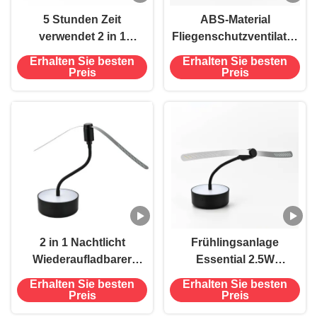
5 Stunden Zeit
ABS-Material
verwendet 2 in 1
Fliegenschutzventilator
Fliegenabwehrventilator
mit Nachtlicht
Erhalten Sie besten
Erhalten Sie besten
mit Nachtlicht Bequem
Preis
Preis
und effektiv
2 in 1 Nachtlicht
Frühlingsanlage
Wiederaufladbarer
Essential 2.5W
Fliegenabwehrventilator
Fliegenabwehrventilator
Erhalten Sie besten
Erhalten Sie besten
mit flexiblem
mit Nachtlicht und
Preis
Preis
Gänsenhals für den
Ventilator Kamm