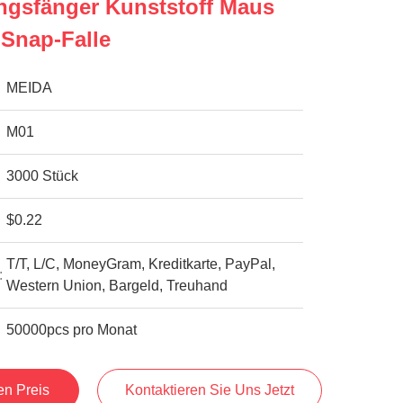
ingsfänger Kunststoff Maus
Snap-Falle
MEIDA
M01
3000 Stück
$0.22
T/T, L/C, MoneyGram, Kreditkarte, PayPal,
:
Western Union, Bargeld, Treuhand
50000pcs pro Monat
en Preis
Kontaktieren Sie Uns Jetzt