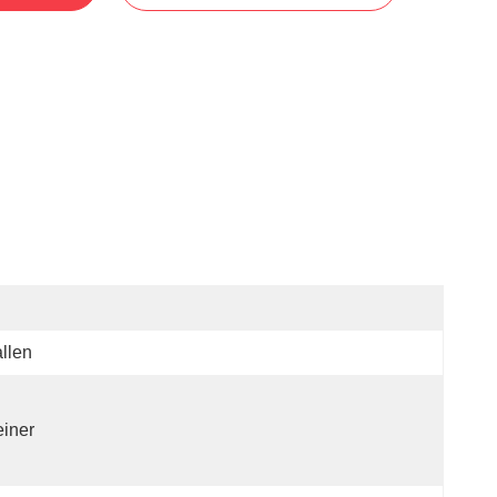
llen
iner