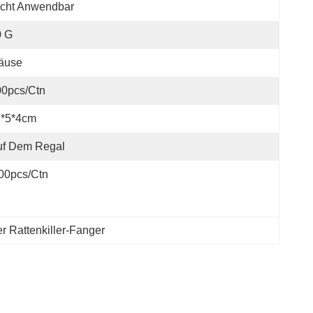
icht Anwendbar
0 G
äuse
00pcs/ctn
1*5*4cm
uf Dem Regal
00pcs/ctn
er Rattenkiller-Fanger