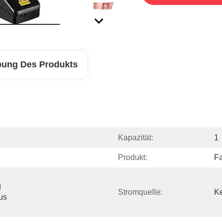
bung Des Produkts
Kapazität:
1
Produkt:
Fa
 
Stromquelle:
Ke
s 