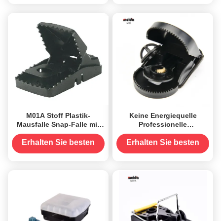
Preis
Preis
zum Fang von Nagetieren
M01A Stoff Plastik-
Keine Energiequelle
Mausfalle Snap-Falle mit
Professionelle
einer einzigen Flasche
Nagetierkontrolle
123g
Mausfalle mit Köderplatte
Erhalten Sie besten
Erhalten Sie besten
und schneller Aktion
Preis
Preis