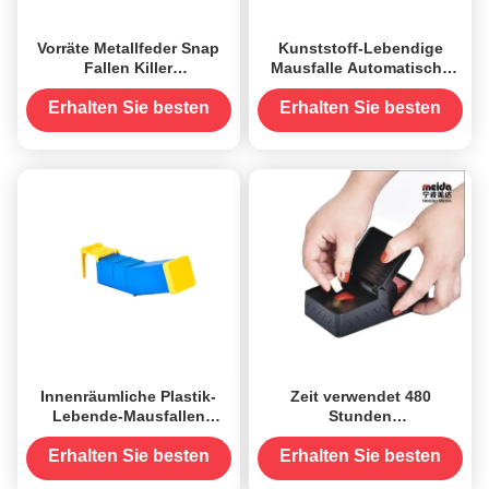
Vorräte Metallfeder Snap
Kunststoff-Lebendige
Fallen Killer
Mausfalle Automatische
Schädlingsbekämpfungsgeräte
Maustunnelfalle
für Mäuse und Ratten 40g
Nagetierrattenkäfig
Erhalten Sie besten
Erhalten Sie besten
Preis
Preis
Innenräumliche Plastik-
Zeit verwendet 480
Lebende-Mausfallen
Stunden
Automatische
Wiederverwendbarer
Maustunnelfalle
Schädlingsbekämpfungs-
Erhalten Sie besten
Erhalten Sie besten
Nagetierrattenkäfig
Mausfalle mit Köderplatte