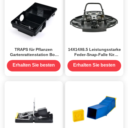
TRAPS für Pflanzen
14X14X6.5 Leistungsstarke
Gartenrattenstation Box
Feder-Snap-Falle für
Profi-Anti-Gegner-
Schädlingsbekämpfung
Schädlingsbekämpfung
Hochempfindliche
Erhalten Sie besten
Erhalten Sie besten
Metallrattenfänger
Preis
Preis