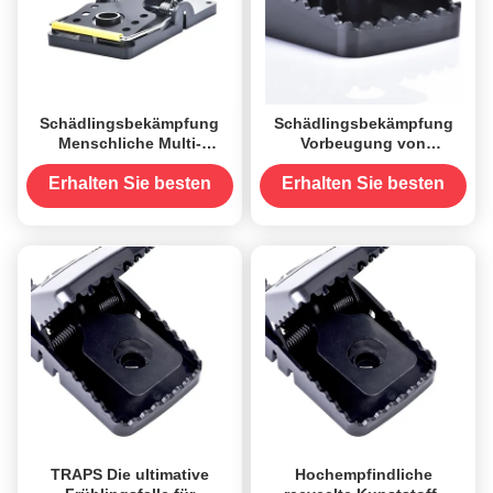
Schädlingsbekämpfung
Schädlingsbekämpfung
Menschliche Multi-
Vorbeugung von
Fangmaschine Dauerhafte
Mäusenfallen Geruchloses
Metall Mäuse
Kunststoffmaterial M01A
Erhalten Sie besten
Erhalten Sie besten
Rattenmausfalle
Preis
Preis
TRAPS Die ultimative
Hochempfindliche