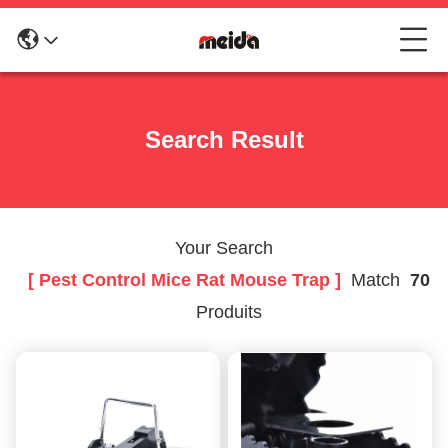
Search Result
Your Search
[ Pest Control Mice Rat Mouse Trap ]
Match
70
Produits