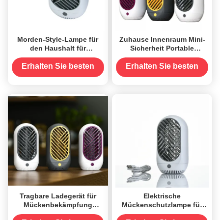
Morden-Style-Lampe für
Zuhause Innenraum Mini-
den Haushalt für
Sicherheit Portable
Mückenbekämpfungsmittel
Wiederaufladbare USB Led
Mückenkiller Lampe
Erhalten Sie besten
Erhalten Sie besten
Preis
Preis
Tragbare Ladegerät für
Elektrische
Mückenbekämpfung
Mückenschutzlampe für
Lampen für fliegende
Haushalte