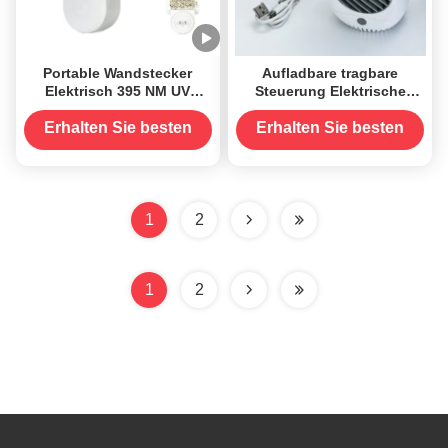
Portable Wandstecker
Aufladbare tragbare
Elektrisch 395 NM UV
Steuerung Elektrische
Mückenbekämpfungslampe
Mückenschutzlampe
Fliegende Insektenfänger
Haushalt Geräuscharm
Erhalten Sie besten
Erhalten Sie besten
Killer
Preis
Preis
1
2
1
2