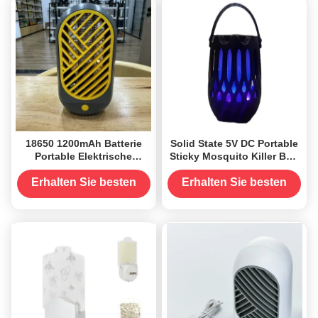
18650 1200mAh Batterie
Solid State 5V DC Portable
Portable Elektrische
Sticky Mosquito Killer Bug
Schock Moskito Killer
Zapper mit Flammen
Lampe für eine effektive
Nachtlicht und Bluetooth
Erhalten Sie besten
Erhalten Sie besten
Beseitigung von Insekten
Preis
Preis