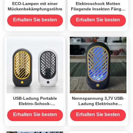
ECO-Lampen mit einer
Elektroschock Motten
Mückenbekämpfungsröhre
Fliegende Insekten Fänger
UV 395 Mückenkiller
Lampe Tragbare
Erhalten Sie besten
Erhalten Sie besten
wiederaufladbare Bug
Preis
Preis
Zapper
USB-Ladung Portable
Nennspannung 3,7V USB-
Elektro-Schock-
Ladung Elektrische
Mückenkiller-Lampe
Schlag-
Fliegende Insektenfalle
Mückenbekämpfungslampe
Erhalten Sie besten
Erhalten Sie besten
Killer-Fanger
für Insektenspender Keine
Preis
Preis
Duft