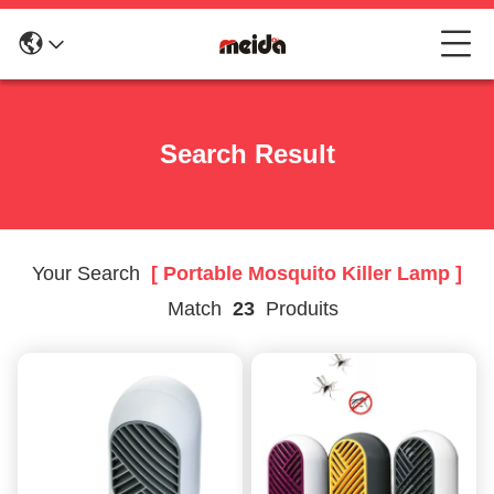
Search Result
Your Search
[ Portable Mosquito Killer Lamp ]
Match
23
Produits