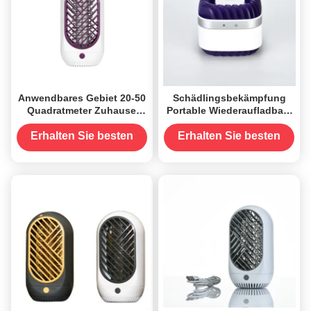
Anwendbares Gebiet 20-50
Schädlingsbekämpfung
Quadratmeter Zuhause
Portable Wiederaufladbare
Innenraum Mini-Sicherheit
UV Led
Portable Wiederaufladbare
Mückenschutzlampe
Erhalten Sie besten
Erhalten Sie besten
USB Led Moskiton-Lampe
Preis
Preis