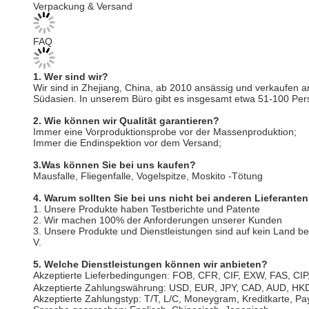
FAQ
1. Wer sind wir?
Wir sind in Zhejiang, China, ab 2010 ansässig und verkaufen
Südasien. In unserem Büro gibt es insgesamt etwa 51-100 Per
2. Wie können wir Qualität garantieren?
Immer eine Vorproduktionsprobe vor der Massenproduktion;
Immer die Endinspektion vor dem Versand;
3.Was können Sie bei uns kaufen?
Mausfalle, Fliegenfalle, Vogelspitze, Moskito -Tötung
4. Warum sollten Sie bei uns nicht bei anderen Lieferante
1. Unsere Produkte haben Testberichte und Patente
2. Wir machen 100% der Anforderungen unserer Kunden
3. Unsere Produkte und Dienstleistungen sind auf kein Land b
V.
5. Welche Dienstleistungen können wir anbieten?
Akzeptierte Lieferbedingungen: FOB, CFR, CIF, EXW, FAS, CI
Akzeptierte Zahlungswährung: USD, EUR, JPY, CAD, AUD, HK
Akzeptierte Zahlungstyp: T/T, L/C, Moneygram, Kreditkarte, Pa
Sprache gesprochen: Englisch, Chinesisch, Japanisch
Schlagworte:
Indoor Bedroom Mosquito Kill