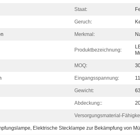
Staat:
Fe
Geruch:
K
en
Merkmal:
Na
L
Produktbezeichnung:
M
MOQ:
3
h
Eingangsspannung:
11
Gewicht:
6
Abdeckung::
20
Versorgungsmaterial-Fähigkei
mpfungslampe
, 
Elektrische Stecklampe zur Bekämpfung von M