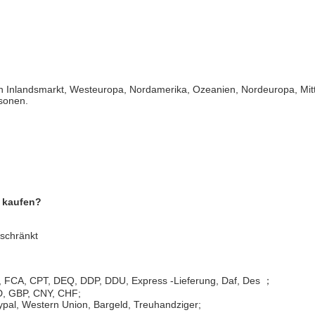
 an Inlandsmarkt, Westeuropa, Nordamerika, Ozeanien, Nordeuropa, Mi
sonen.
n kaufen?
eschränkt
P, FCA, CPT, DEQ, DDP, DDU, Express -Lieferung, Daf, Des ；
D, GBP, CNY, CHF;
ypal, Western Union, Bargeld, Treuhandziger;
ing Lamp
Portable Mosquito Killer Lamp
Rechar