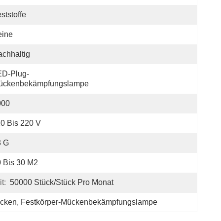
ststoffe
eine
chhaltig
ED-Plug-
ückenbekämpfungslampe
000
0 Bis 220 V
3 G
 Bis 30 M2
t:
50000 Stück/Stück Pro Monat
ücken
, 
Festkörper-Mückenbekämpfungslampe