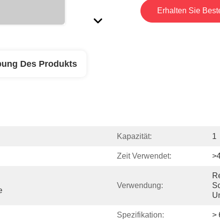
Erhalten Sie Best
bung Des Produkts
Kapazität:
1
Zeit Verwendet:
>
Re
Verwendung:
Sc
e
U
Spezifikation:
> 