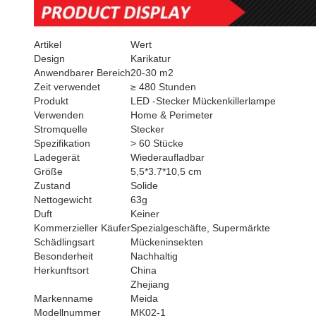
Artikel
Wert
Design
Karikatur
Anwendbarer Bereich
20-30 m2
Zeit verwendet
≥ 480 Stunden
Produkt
LED -Stecker Mückenkillerlampe
Verwenden
Home & Perimeter
Stromquelle
Stecker
Spezifikation
> 60 Stücke
Ladegerät
Wiederaufladbar
Größe
5,5*3.7*10,5 cm
Zustand
Solide
Nettogewicht
63g
Duft
Keiner
Kommerzieller Käufer
Spezialgeschäfte, Supermärkte
Schädlingsart
Mückeninsekten
Besonderheit
Nachhaltig
Herkunftsort
China
Zhejiang
Markenname
Meida
Modellnummer
MK02-1