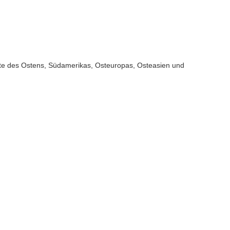
tte des Ostens, Südamerikas, Osteuropas, Osteasien und
geable Mosquito Killing Lamp