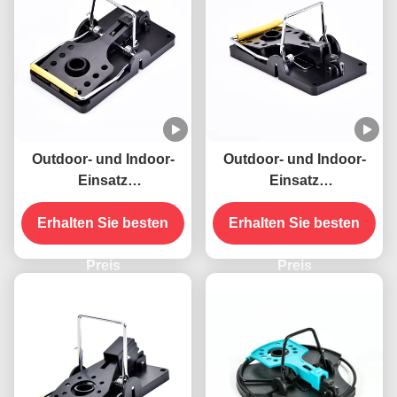
Outdoor- und Indoor-
Outdoor- und Indoor-
Einsatz
Einsatz
Schädlingsbekämpfung
Schädlingsbekämpfung
Erhalten Sie besten
mit
Erhalten Sie besten
mit
Nagetierbekämpfung
Nagetierbekämpfung
Neue Materialien Starke
Preis
Neue Materialien Starke
Preis
Feder Maus Ratte
Feder Maus Ratte
Mäuse Killer
Mäuse Killer
Schnappfalle
Schnappfalle