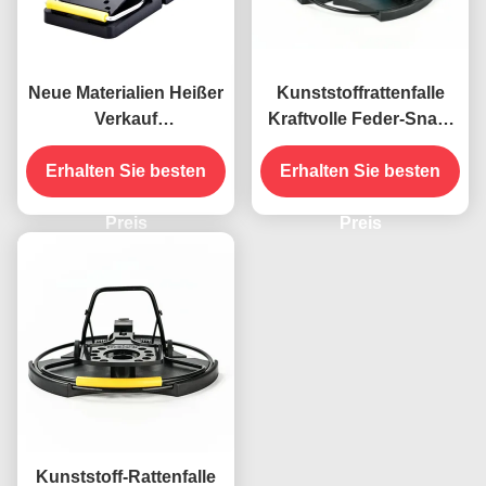
Neue Materialien Heißer
Kunststoffrattenfalle
Verkauf
Kraftvolle Feder-Snap-
Nagetierbekämpfung
Catcher
Hohe Empfindlichkeit
Erhalten Sie besten
Erhalten Sie besten
Hochempfindliche
Mäuse Töten Mause
Schädlingsbekämpfung
Schnappfalle
Preis
Metallmäuse
Preis
Kunststoff-Rattenfalle