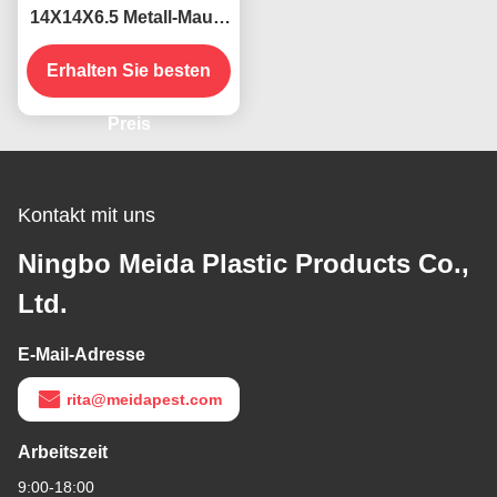
14X14X6.5 Metall-Maus-
Snap Catcher für eine
Erhalten Sie besten
wirksame
Schädlingsbekämpfung
Lösung
Preis
Kontakt mit uns
Ningbo Meida Plastic Products Co.,
Ltd.
E-Mail-Adresse
rita@meidapest.com
Arbeitszeit
9:00-18:00