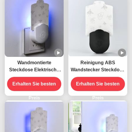
Wandmontierte
Reinigung ABS
Steckdose Elektrische
Wandstecker Steckdose
395 NM UV
Elektrisch 395 NM UV
Mückenschutzlampe
Erhalten Sie besten
Mückenbekämpfungslamp
Erhalten Sie besten
Fliegende Insektenkiller
Fliegende
Preis
Insektenschutzfalle
Preis