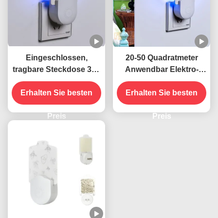
Eingeschlossen,
20-50 Quadratmeter
tragbare Steckdose 395
Anwendbar Elektro-
NM UV-
Wandstecker Steckdose
Mückenbekämpfungslampe
Erhalten Sie besten
UV-Mückenschutzlampe
Erhalten Sie besten
Nachhaltige und
Feststand Hochwirksam
effektive
Preis
Preis
Insektenbekämpfung