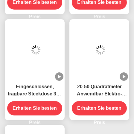
Fliegende Insektenkiller
Fliegende
Preis
Insektenschutzfalle
Preis
Eingeschlossen,
20-50 Quadratmeter
tragbare Steckdose 395
Anwendbar Elektro-
NM UV-
Wandstecker Steckdose
Mückenbekämpfungslampe
Erhalten Sie besten
UV-Mückenschutzlampe
Erhalten Sie besten
Nachhaltige und
Feststand Hochwirksam
effektive
Preis
Preis
Insektenbekämpfung