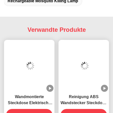
Verwandte Produkte
Wandmontierte
Reinigung ABS
Steckdose Elektrische
Wandstecker Steckdose
395 NM UV
Elektrisch 395 NM UV
Mückenschutzlampe
Erhalten Sie besten
Mückenbekämpfungslamp
Erhalten Sie besten