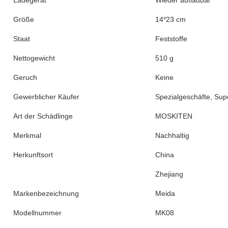
Ladegerät
Wieder aufladbar
Größe
14*23 cm
Staat
Feststoffe
Nettogewicht
510 g
Geruch
Keine
Gewerblicher Käufer
Spezialgeschäfte, Su
Art der Schädlinge
MOSKITEN
Merkmal
Nachhaltig
Herkunftsort
China
Zhejiang
Markenbezeichnung
Meida
Modellnummer
MK08