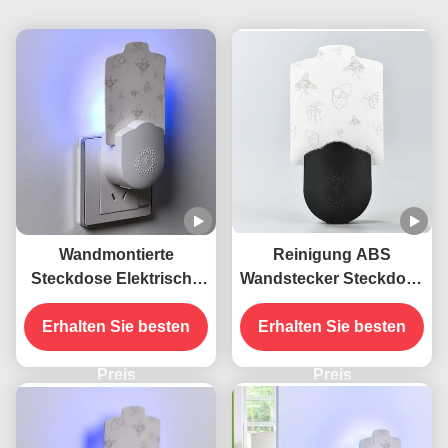
Wandmontierte
Reinigung ABS
Steckdose Elektrische
Wandstecker Steckdose
395 NM UV
Elektrisch 395 NM UV
Mückenschutzlampe
Erhalten Sie besten
Mückenbekämpfungslamp
Erhalten Sie besten
Fliegende Insektenkiller
Fliegende
Preis
Insektenschutzfalle
Preis