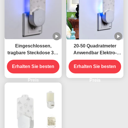
Eingeschlossen,
20-50 Quadratmeter
tragbare Steckdose 395
Anwendbar Elektro-
NM UV-
Wandstecker Steckdose
Mückenbekämpfungslampe
Erhalten Sie besten
UV-Mückenschutzlampe
Erhalten Sie besten
Nachhaltige und
Feststand Hochwirksam
effektive
Preis
Preis
Insektenbekämpfung