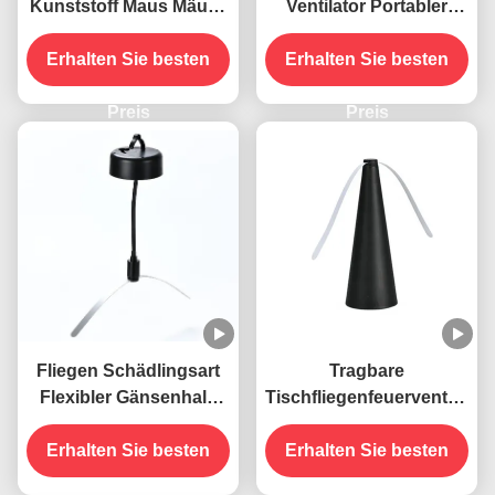
Kunststoff Maus Mäuse
Ventilator Portabler
Ratten-Snap-Falle
Tisch Fliegen mit
Erhalten Sie besten
weichen Klingen ABS
Erhalten Sie besten
PET Material fern halten
Preis
Preis
Fliegen Schädlingsart
Tragbare
Flexibler Gänsenhals
Tischfliegenfeuerventilator
USB-betriebene
mit weichen Klingen
Hängende Fliegenfallen
Erhalten Sie besten
hält Fliegen in Innen-
Erhalten Sie besten
Insektenschutzventilator
und Außenräumen fern