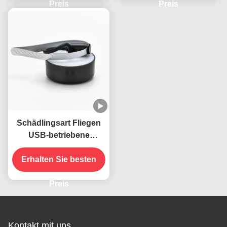
Preis
Preis
Schädlingsart Fliegen
USB-betriebene
Klapphals hängende
Erhalten Sie besten
Insekten
Abwehrventilator für
Tische
Preis
Kontakt mit uns