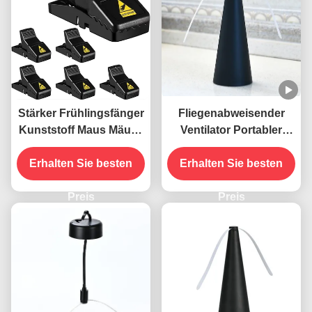
Stärker Frühlingsfänger
Fliegenabweisender
Kunststoff Maus Mäuse
Ventilator Portabler
Ratten-Snap-Falle
Tisch Fliegen mit
Erhalten Sie besten
weichen Klingen ABS
Erhalten Sie besten
PET Material fern halten
Preis
Preis