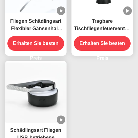
Fliegen Schädlingsart
Tragbare
Flexibler Gänsenhals
Tischfliegenfeuerventilator
USB-betriebene
mit weichen Klingen
Hängende Fliegenfallen
Erhalten Sie besten
hält Fliegen in Innen-
Erhalten Sie besten
Insektenschutzventilator
und Außenräumen fern
Preis
Preis
Schädlingsart Fliegen
USB-betriebene