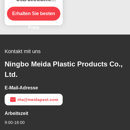
Klapphals hängende
Erhalten Sie besten
Insekten
Abwehrventilator für
Tische
Preis
Kontakt mit uns
Ningbo Meida Plastic Products Co.,
Ltd.
E-Mail-Adresse
rita@meidapest.com
Arbeitszeit
9:00-18:00