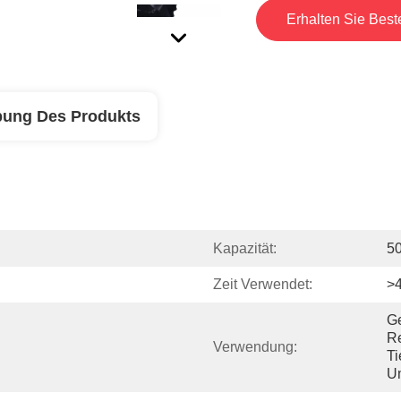
Erhalten Sie Best
bung Des Produkts
Kapazität:
5
Zeit Verwendet:
>
Ge
Re
Verwendung:
Ti
U