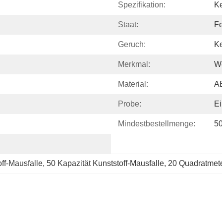
Spezifikation:
K
Staat:
Fe
Geruch:
K
Merkmal:
We
Material:
A
Probe:
Ei
Mindestbestellmenge:
50
ff-Mausfalle
, 
50 Kapazität Kunststoff-Mausfalle
, 
20 Quadratmete