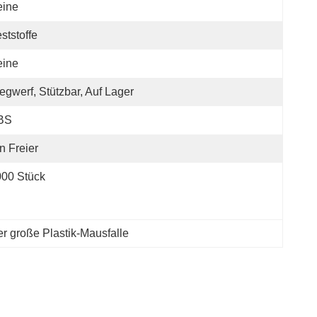
eine
ststoffe
eine
gwerf, Stützbar, Auf Lager
BS
n Freier
00 Stück
r große Plastik-Mausfalle