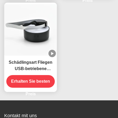
Preis
Preis
Schädlingsart Fliegen
USB-betriebene
Klapphals hängende
Erhalten Sie besten
Insekten
Abwehrventilator für
Tische
Preis
Kontakt mit uns