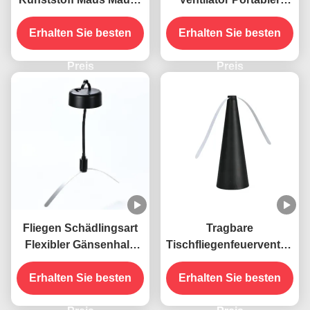
Ratten-Snap-Falle
Tisch Fliegen mit
Erhalten Sie besten
weichen Klingen ABS
Erhalten Sie besten
PET Material fern halten
Preis
Preis
Fliegen Schädlingsart
Tragbare
Flexibler Gänsenhals
Tischfliegenfeuerventilator
USB-betriebene
mit weichen Klingen
Hängende Fliegenfallen
Erhalten Sie besten
hält Fliegen in Innen-
Erhalten Sie besten
Insektenschutzventilator
und Außenräumen fern