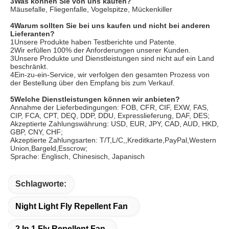
3Was können Sie von uns kaufen?
Mäusefalle, Fliegenfalle, Vogelspitze, Mückenkiller
4Warum sollten Sie bei uns kaufen und nicht bei anderen 
Lieferanten?
1Unsere Produkte haben Testberichte und Patente.
2Wir erfüllen 100% der Anforderungen unserer Kunden.
3Unsere Produkte und Dienstleistungen sind nicht auf ein Land 
beschränkt.
4Ein-zu-ein-Service, wir verfolgen den gesamten Prozess von 
der Bestellung über den Empfang bis zum Verkauf.
5Welche Dienstleistungen können wir anbieten?
Annahme der Lieferbedingungen: FOB, CFR, CIF, EXW, FAS, 
CIP, FCA, CPT, DEQ, DDP, DDU, Expresslieferung, DAF, DES;
Akzeptierte Zahlungswährung: USD, EUR, JPY, CAD, AUD, HKD, 
GBP, CNY, CHF;
Akzeptierte Zahlungsarten: T/T,L/C,,Kreditkarte,PayPal,Western 
Union,Bargeld,Esscrow;
Sprache: Englisch, Chinesisch, Japanisch
Schlagworte:
Night Light Fly Repellent Fan
2 In 1 Fly Repellent Fan