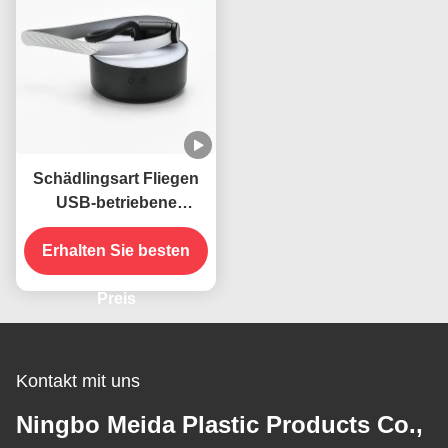
Schädlingsart Fliegen
USB-betriebene
Klapphals hängende
Erhalten Sie besten
Insekten
Abwehrventilator für
Tische
Preis
Kontakt mit uns
Ningbo Meida Plastic Products Co.,