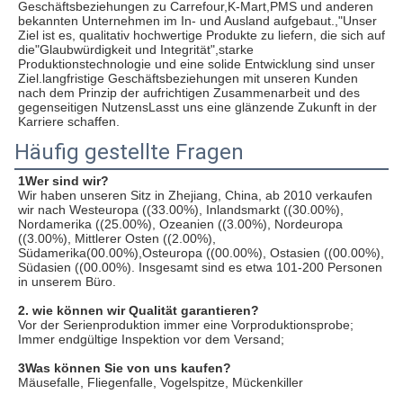
Geschäftsbeziehungen zu Carrefour,K-Mart,PMS und anderen 
bekannten Unternehmen im In- und Ausland aufgebaut.,"Unser 
Ziel ist es, qualitativ hochwertige Produkte zu liefern, die sich auf 
die"Glaubwürdigkeit und Integrität",starke 
Produktionstechnologie und eine solide Entwicklung sind unser 
Ziel.langfristige Geschäftsbeziehungen mit unseren Kunden 
nach dem Prinzip der aufrichtigen Zusammenarbeit und des 
gegenseitigen NutzensLasst uns eine glänzende Zukunft in der 
Karriere schaffen.
Häufig gestellte Fragen
1Wer sind wir?
Wir haben unseren Sitz in Zhejiang, China, ab 2010 verkaufen 
wir nach Westeuropa ((33.00%), Inlandsmarkt ((30.00%), 
Nordamerika ((25.00%), Ozeanien ((3.00%), Nordeuropa 
((3.00%), Mittlerer Osten ((2.00%), 
Südamerika(00.00%),Osteuropa ((00.00%), Ostasien ((00.00%), 
Südasien ((00.00%). Insgesamt sind es etwa 101-200 Personen 
in unserem Büro.
2. wie können wir Qualität garantieren?
Vor der Serienproduktion immer eine Vorproduktionsprobe;
Immer endgültige Inspektion vor dem Versand;
3Was können Sie von uns kaufen?
Mäusefalle, Fliegenfalle, Vogelspitze, Mückenkiller