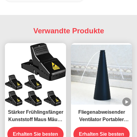
Verwandte Produkte
Stärker Frühlingsfänger
Fliegenabweisender
Kunststoff Maus Mäuse
Ventilator Portabler
Ratten-Snap-Falle
Tisch Fliegen mit
Erhalten Sie besten
weichen Klingen ABS
Erhalten Sie besten