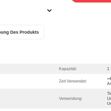
bung Des Produkts
Kapazität:
1
>4
Zeit Verwendet:
A
Ti
Verwendung:
Un
U