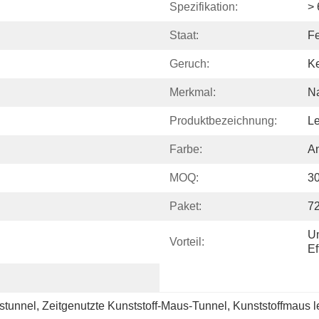
Spezifikation:
> 
Staat:
Fe
Geruch:
K
Merkmal:
Na
Produktbezeichnung:
L
Farbe:
A
MOQ:
30
Paket:
72
Um
Vorteil:
Ef
stunnel
, 
Zeitgenutzte Kunststoff-Maus-Tunnel
, 
Kunststoffmaus 