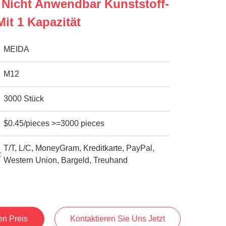
 Nicht Anwendbar Kunststoff-
it 1 Kapazität
MEIDA
M12
3000 Stück
$0.45/pieces >=3000 pieces
T/T, L/C, MoneyGram, Kreditkarte, PayPal,
:
Western Union, Bargeld, Treuhand
en Preis
Kontaktieren Sie Uns Jetzt