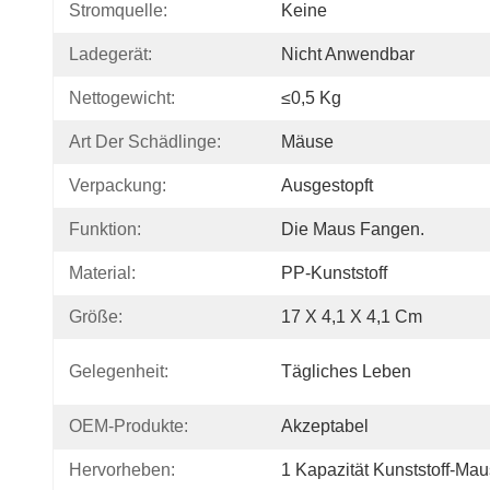
Stromquelle:
Keine
Ladegerät:
Nicht Anwendbar
Nettogewicht:
≤0,5 Kg
Art Der Schädlinge:
Mäuse
Verpackung:
Ausgestopft
Funktion:
Die Maus Fangen.
Material:
PP-Kunststoff
Größe:
17 X 4,1 X 4,1 Cm
Gelegenheit:
Tägliches Leben
OEM-Produkte:
Akzeptabel
Hervorheben:
1 Kapazität Kunststoff-Mau