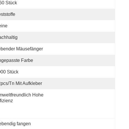
60 Stück
ststoffe
eine
chhaltig
ebender Mäusefänger
ngepasste Farbe
00 Stück
pcs/tn Mit Aufkleber
weltfreundlich Hohe 
fizienz
lebendig fangen