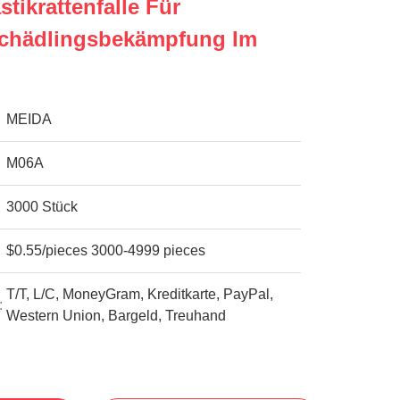
stikrattenfalle Für
Schädlingsbekämpfung Im
MEIDA
M06A
3000 Stück
$0.55/pieces 3000-4999 pieces
T/T, L/C, MoneyGram, Kreditkarte, PayPal,
:
Western Union, Bargeld, Treuhand