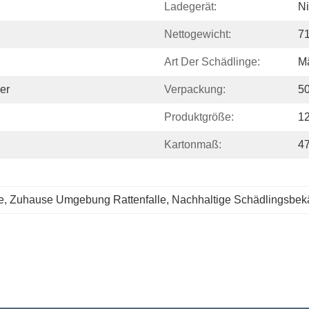
Ladegerät:
N
Nettogewicht:
7
Art Der Schädlinge:
M
er
Verpackung:
50
Produktgröße:
1
Kartonmaß:
47
e
, 
Zuhause Umgebung Rattenfalle
, 
Nachhaltige Schädlingsbek