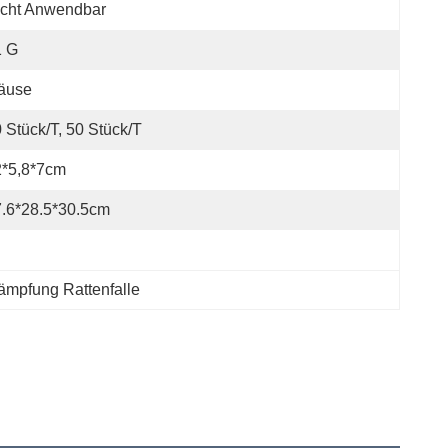
icht Anwendbar
1 G
äuse
 Stück/t, 50 Stück/t
2*5,8*7cm
.6*28.5*30.5cm
ämpfung Rattenfalle