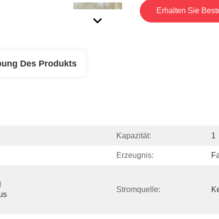
Erhalten Sie Best
bung Des Produkts
Kapazität:
1
Erzeugnis:
Fa
 
Stromquelle:
K
s 