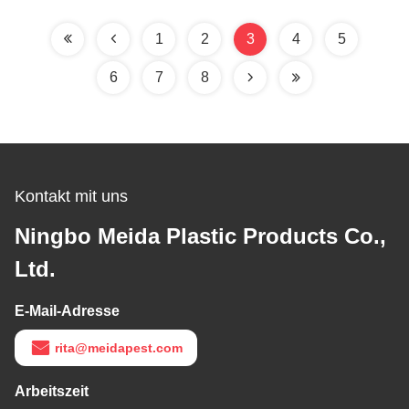
Aufkleber Insektenfalle
1
2
3
4
5
6
7
8
Kontakt mit uns
Ningbo Meida Plastic Products Co.,
Ltd.
E-Mail-Adresse
rita@meidapest.com
Arbeitszeit