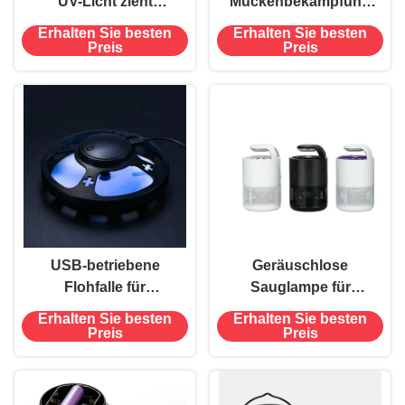
UV-Licht zieht
Mückenbekämpfung
Mückenmotte Mücken
Lampen für fliegende
Erhalten Sie besten
Erhalten Sie besten
tödende Lampe
Insektenfallen
Preis
Preis
Innenraumverwendung
Steckerfliegende
Insektenfalle
USB-betriebene
Geräuschlose
Flohfalle für
Sauglampe für
Innenräume
Schlafzimmer Moskiton,
Erhalten Sie besten
Erhalten Sie besten
Multifunktions-Fallen für
Insektenschutzmittel UV
Preis
Preis
Fliegen
395 NM
Schädlingsbekämpfung
Insektenkiller Klebepad