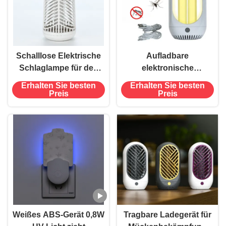
Schalllose Elektrische
Aufladbare
Schlaglampe für den
elektronische
Haushalt in
Moskitonschutzmittel
Erhalten Sie besten
Erhalten Sie besten
Innenräumen,
Killer Innenraum Mini-
Preis
Preis
Mückenbekämpfungslampe
USB-Ladegerät Safe
mit Eindruck
Led
Moskitonschutzlamp
Weißes ABS-Gerät 0,8W
Tragbare Ladegerät für