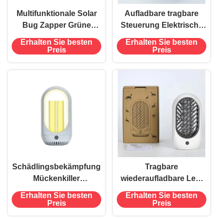
Multifunktionale Solar
Aufladbare tragbare
Bug Zapper Grüne
Steuerung Elektrische
Elektrische Schock
Mückenschutzlampe
Erhalten Sie besten
Erhalten Sie besten
Moskito Killing Lamp für
Haushalt Geräuscharm
Preis
Preis
Schädlingsbekämpfung
Schädlingsbekämpfung
Tragbare
Mückenkiller
wiederaufladbare Led-
Wiederaufladbarer UV-
Lampen für die
Erhalten Sie besten
Erhalten Sie besten
Mückenkiller Zapper
Bekämpfung von
Preis
Preis
Lampen UV-Lampe
Mücken