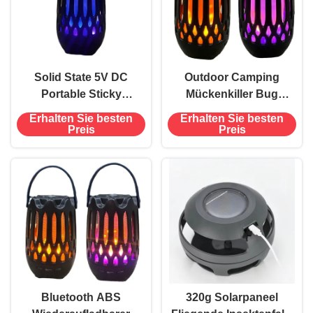
Solid State 5V DC
Outdoor Camping
Portable Sticky
Mückenkiller Bug
Mosquito Killer Bug
Zapper mit Bluetooth
Erhalten Sie besten
Erhalten Sie besten
Zapper mit Flammen
und wiederaufladbare
Preis
Preis
Nachtlicht und
Batterie 480 Stunden
Bluetooth
Zeit verwendet 5V
Gleichspannung
Bluetooth ABS
320g Solarpaneel