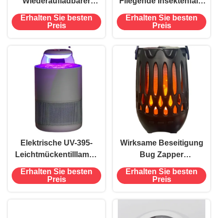
Wiederaufladbarer
Fliegende Insektenfalle
Moskito Killer Bug
für Termiten Motten und
Erhalten Sie besten
Erhalten Sie besten
Zapper für Indoor und
Flöhe Keine
Preis
Preis
Outdoor Camping
Chemikalien Nur
Anwendbarer Bereich
klebrige Pads
100-150 Quadratmeter
Elektrische UV-395-
Wirksame Beseitigung
Leichtmückentilllampe
Bug Zapper
mit starker Saugkraft
Mückenkiller Lampe für
Erhalten Sie besten
Erhalten Sie besten
und klebrigen Pads
20-30m2 Abdeckung
Preis
Preis
und 60 Stück