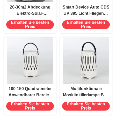
20-30m2 Abdeckung
Smart Device Auto CDS
Elektro-Solar-
UV 395 Licht Fliegende
Wiederaufladbare Floh-
Insekten Motte
Erhalten Sie besten
Erhalten Sie besten
Mückenfalle mit
Mückenfalle
Preis
Preis
wiederverwendbarem
Mückenlampe Mit
Klebstoff
Saugventilator
100-150 Quadratmeter
Multifunktionale
Anwendbarer Bereich
Moskitokillerlampe Bug
Mehrfunktionslampe
Zapper Flamme
Erhalten Sie besten
Erhalten Sie besten
Moskitokiller mit
Bluetooth Lautsprecher
Preis
Preis
Bluetooth-Lautsprecher
Campinglicht