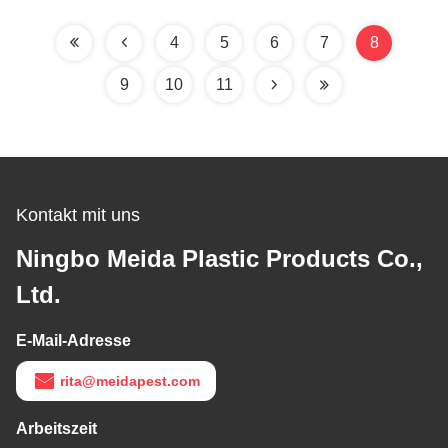
und Nachtlicht
4
5
6
7
8
9
10
11
Kontakt mit uns
Ningbo Meida Plastic Products Co.,
Ltd.
E-Mail-Adresse
rita@meidapest.com
Arbeitszeit