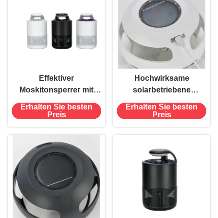
Effektiver
Hochwirksame
Moskitonsperrer mit
solarbetriebene
starkem Saugventilator
Flohmückenfalle mit
Erhalten Sie besten
Erhalten Sie besten
und klebrigem Pad 12
klebrigem Pad
Preis
Preis
Stunden Verwendung
Anwendungsfläche 20-
50 Quadratmeter